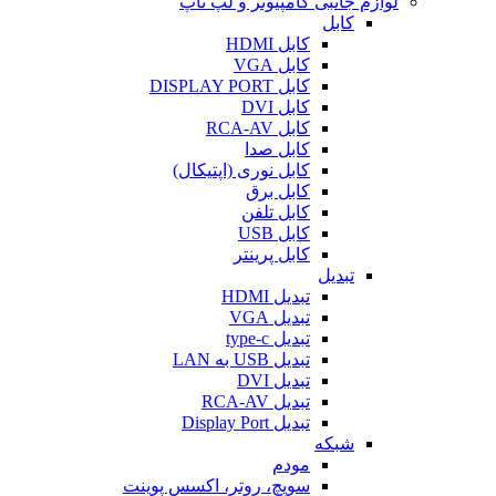
لوازم جانبی کامپیوتر و لپ تاپ
کابل
کابل HDMI
کابل VGA
کابل DISPLAY PORT
کابل DVI
کابل RCA-AV
کابل صدا
کابل نوری (اپتیکال)
کابل برق
کابل تلفن
کابل USB
کابل پرینتر
تبدیل
تبدیل HDMI
تبدیل VGA
تبدیل type-c
تبدیل USB به LAN
تبدیل DVI
تبدیل RCA-AV
تبدیل Display Port
شبکه
مودم
سویچ، روتر، اکسس پوینت