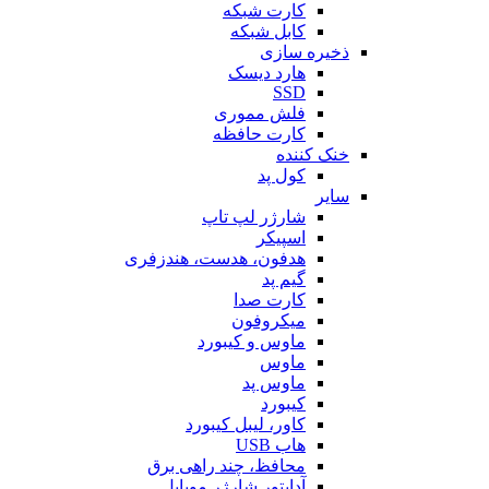
کارت شبکه
کابل شبکه
ذخیره سازی
هارد دیسک
SSD
فلش مموری
کارت حافظه
خنک کننده
کول پد
سایر
شارژر لپ تاپ
اسپیکر
هدفون، هدست، هندزفری
گیم پد
کارت صدا
میکروفون
ماوس و کیبورد
ماوس
ماوس پد
کیبورد
کاور، لیبل کیبورد
هاب USB
محافظ، چند راهی برق
آداپتور شارژر موبایل