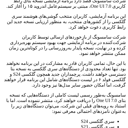
شرکت سامسونگ قصد دارد برنامه آزمایشی نسخه بتای رابط
کاربری One UI 7.0، مبتنی بر سیستم‌عامل اندروید ۱۵ را آغاز کند.
این برنامه آزمایشی، کاربران منتخب گوشی‌های هوشمند سری
گلکسی را از کشورهای منتخب، به منظور ارزیابی نسخه جدید این
رابط کاربری دعوت خواهد کرد.
شرکت سامسونگ از بازخوردهای ارسالی توسط کاربران
شرکت‌کننده در برنامه آزمایشی جهت بهبود سیستم بهره‌برداری
کرده و در نهایت، نسخه پایدار به‌روزرسانی را در کوتاه‌ترین زمان
ممکن منتشر خواهد نمود.
با این حال، تمامی کاربران قادر به مشارکت در این برنامه نخواهند
بود. تنها تعداد محدودی از دستگاه‌های سری گلکسی به نسخه بتا
دسترسی خواهند داشت. پرچمداران جدید همچون گلکسی S24 و
گلکسی فولد ۶ در لیست دستگاه‌های شامل این برنامه قرار خواهند
گرفت، اما امکان حضور سایر مدل‌ها نیز وجود دارد.
سامسونگ به‌طور رسمی لیست کاملی از دستگاه‌هایی که نسخه
بتای One UI 7.0 را دریافت خواهند کرد، منتشر ننموده است. اما با
استناد به رویه‌های قبلی این شرکت، می‌توان دستگاه‌های زیر را
به‌عنوان نامزدهای احتمالی معرفی نمود:
سری گلکسی S24
سری گلکسی S23