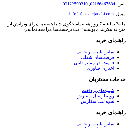
تلفن
02166467684
,
09122590310
ایمیل
info[at]masterjanebi.com
ما 24 ساعته 7 روز هفته پاسخگوی شما هستیم. (برای ویرایش این
متن به پیکربندی پوسته > تب برچسب‌ها مراجعه نمایید.)
راهنمای خرید
تماس با مستر جانبی
فرصت‌های شغلی
فروش در مسترجانبی
اخباری فناوری
خدمات مشتریان
شیوه‌های پرداخت
رویه ارسال سفارش
نحوه ثبت سفارش
راهنمای خرید
تماس با مستر جانبی