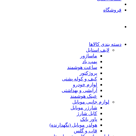
فروشگاه
دسته بندی کالاها
لایف استایل
ماساژور
پمپ باد
ساعت هوشمند
پروژکتور
کیف و کوله پشتی
لوازم خودرو
آرایشی و بهداشتی
عینک هوشمند
لوازم جانبی موبایل
شارژر موبایل
کابل شارژ
پاور بانک
هولدر موبایل (نگهدارنده)
قاب و گلس