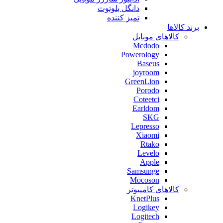
دانگل بلوتوث
تمیز کننده
برند کالاها
کالاهای موبایل
Mcdodo
Powerology
Baseus
joyroom
GreenLion
Porodo
Coteetci
Earldom
SKG
Lepresso
Xiaomi
Rtako
Levelo
Apple
Samsunge
Mocoson
کالاهای کامپیوتر
KnetPlus
Logikey
Logitech