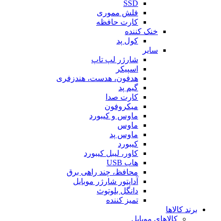
SSD
فلش مموری
کارت حافظه
خنک کننده
کول پد
سایر
شارژر لپ تاپ
اسپیکر
هدفون، هدست، هندزفری
گیم پد
کارت صدا
میکروفون
ماوس و کیبورد
ماوس
ماوس پد
کیبورد
کاور، لیبل کیبورد
هاب USB
محافظ، چند راهی برق
آداپتور شارژر موبایل
دانگل بلوتوث
تمیز کننده
برند کالاها
کالاهای موبایل