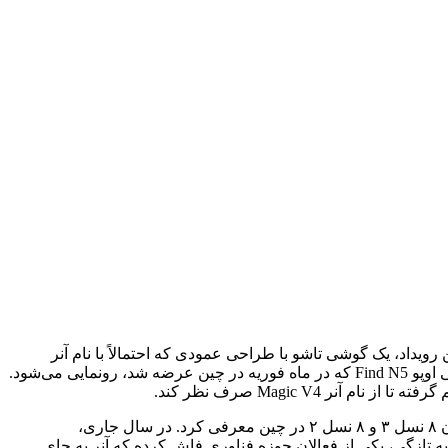
یداد، یک گوشی تاشو با طراحی عمودی که احتمالاً با نام آنر
Magic V2 Flip عرضه خواهد شد، در کنار یک گوشی تاشو با طراحی کتابی معرفی شود. این گوشی دوم، به عنوان یک رقیب جدی برای گوشی اوپو Find N5 که در ماه فوریه در چین عرضه شد، رونمایی می‌شود.
شرکت آنر در سال گذشته، گوشی‌های تاشو با طراحی کتابی خود، یعنی Magic V3 و Magic Vs3 را به ترتیب با تراشه‌های قدرتمند اسنپدراگون ۸ نسل ۳ و ۸ نسل ۲ در چین معرفی کرد. در سال جاری،
 این شرکت تنها به معرفی جانشین مدل Magic V3 اکتفا خواهد کرد و خبری از عرضه مدل Vs3 نخواهد بود. به تازگی، یکی از فعالان حوزه فناوری فاش کرده که آنر به جای