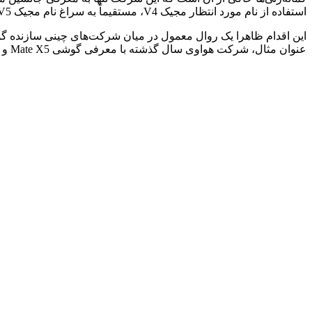
استفاده از نام مورد انتظار مجیک V4، مستقیماً به سراغ نام مجیک V5 خواهد رفت.
این اقدام ظاهرا یک روال معمول در میان شرکت‌های چینی سازنده گوشی
عنوان مثال، شرکت هواوی سال گذشته با معرفی گوشی Mate X5 و چشم‌پوشی از مدل Mate X4، رویکردی مشابه را اتخاذ کرد.