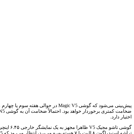
اختیار دارد.
تراشه اسنپدراگون ۸ الیت با ۷ هسته بهره می‌برد، انتظار می‌رود که Magic V5 از نسخه ۸ هسته‌ای این تراشه استفاده کند.