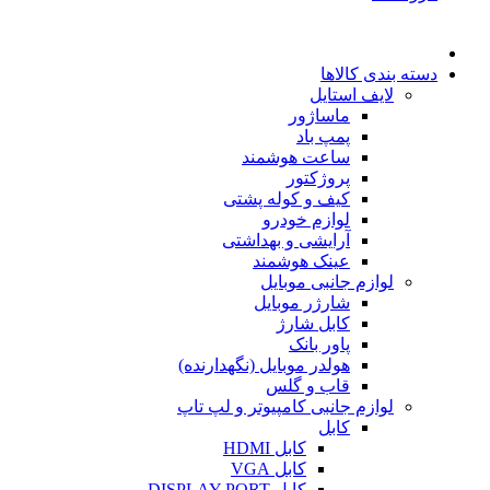
دسته بندی کالاها
لایف استایل
ماساژور
پمپ باد
ساعت هوشمند
پروژکتور
کیف و کوله پشتی
لوازم خودرو
آرایشی و بهداشتی
عینک هوشمند
لوازم جانبی موبایل
شارژر موبایل
کابل شارژ
پاور بانک
هولدر موبایل (نگهدارنده)
قاب و گلس
لوازم جانبی کامپیوتر و لپ تاپ
کابل
کابل HDMI
کابل VGA
کابل DISPLAY PORT