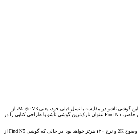
پیش‌بینی می‌شود که گوشی Magic V5 در حوالی هفته سوم یا چهارم ماه ژوئن به طور رسمی معرفی شود. لی کان، از مدیران آنر، گفته که این گوشی تاشو در مقایسه با نسل قبلی خود، یعنی Magic V3، از
ضخامت کمتری برخوردار خواهد بود. احتمالاً ضخامت آن به گوشی Find N5 شرکت اوپو نزدیک شده یا حتی از آن پیشی خواهد گرفت. در حال حاضر، Find N5 عنوان نازک‌ترین گوشی تاشو با طراحی کتابی را در
گوشی تاشو مجیک V5 ظاهرا مجهز به یک نمایشگر خارجی ۶.۴۵ اینچی از نوع LTPO OLED با نرخ ۱۲۰ هرتز و یک نمایشگر داخلی ۸ اینچی با وضوح 2K و نرخ ۱۲۰ هرتز خواهد بود. در حالی که گوشی Find N5 از