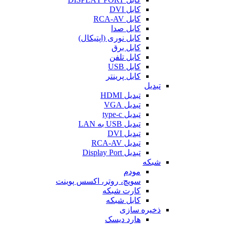
کابل DVI
کابل RCA-AV
کابل صدا
کابل نوری (اپتیکال)
کابل برق
کابل تلفن
کابل USB
کابل پرینتر
تبدیل
تبدیل HDMI
تبدیل VGA
تبدیل type-c
تبدیل USB به LAN
تبدیل DVI
تبدیل RCA-AV
تبدیل Display Port
شبکه
مودم
سویچ، روتر، اکسس پوینت
کارت شبکه
کابل شبکه
ذخیره سازی
هارد دیسک