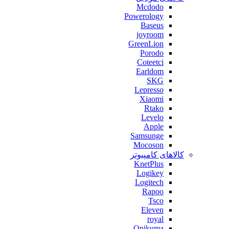
Mcdodo
Powerology
Baseus
joyroom
GreenLion
Porodo
Coteetci
Earldom
SKG
Lepresso
Xiaomi
Rtako
Levelo
Apple
Samsunge
Mocoson
کالاهای کامپیوتر
KnetPlus
Logikey
Logitech
Rapoo
Tsco
Eleven
royal
Onikuma